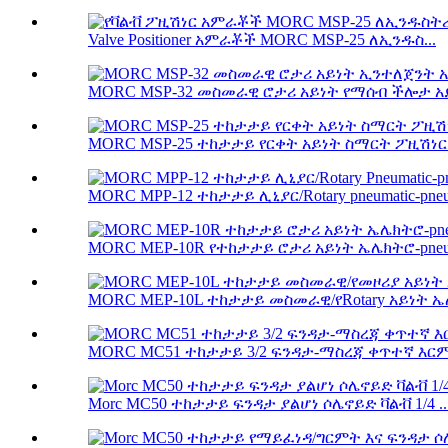
Valve Positioner አምራቾች MORC MSP-25 ለኢንዱስ...
MORC MSP-32 መስመራዊ ሮታሪ አይነት የማሰብ ችሎታ አይነት
MORC MSP-25 ተከታታይ የርቀት አይነት ስማርት ፖዚሽነር 
MORC MPP-12 ተከታታይ ሊኒያር/Rotary pneumatic-pneum
MORC MEP-10R የተከታታይ ሮታሪ አይነት ኤሌክትሮ-pneuma
MORC MEP-10L ተከታታይ መስመራዊ/የRotary አይነት ኤሌ
MORC MC51 ተከታታይ 3/2 ፍንዳታ-ማስረጃ ቀጥተኛ እርምጃ
Morc MC50 ተከታታይ ፍንዳታ ያልሆነ ሶሌኖይድ ቫልቭ 1/4 ..