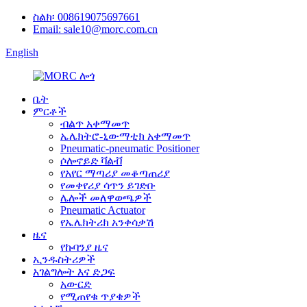
ስልክ፡ 008619075697661
Email: sale10@morc.com.cn
English
ቤት
ምርቶች
ብልጥ አቀማመጥ
ኤሌክትሮ-ኒውማቲክ አቀማመጥ
Pneumatic-pneumatic Positioner
ሶሎኖይድ ቫልቭ
የአየር ማጣሪያ መቆጣጠሪያ
የመቀየሪያ ሳጥን ይገድቡ
ሌሎች መለዋወጫዎች
Pneumatic Actuator
የኤሌክትሪክ አንቀሳቃሽ
ዜና
የኩባንያ ዜና
ኢንዱስትሪዎች
አገልግሎት እና ድጋፍ
አውርድ
የሚጠየቁ ጥያቄዎች