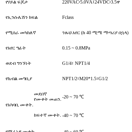
የሃይል ፍጆታ
220VAC፡5.0VA፤24VDC፡3.5ዋ
የኢንሱሌሽን ክፍል
Fclass
የሚሰራ መካከለኛ
ንጹህ አየር (ከ 40 ሚሜ ማጣሪያ በኋላ)
የአየር ግፊት
0.15 ~ 0.8MPa
ወደብ ግንኙነት
G1/4፣ NPT1/4
የኬብል መግቢያ
NPT1/2፣M20*1.5፣G1/2
መደበኛ
-20 ~ 70 ℃
የሙቀት መጠን.
የአካባቢ ሙቀት.
ከፍተኛ ሙቀት.
-40 ~ 70 ℃
የሚፈነዳ ሙቀት
-40 ~ 60 ℃