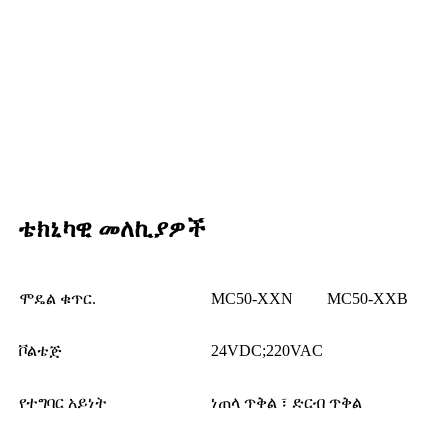
ቴክኒካዊ መለኪያዎች
ሞዴል ቁጥር.
MC50-XXN
MC50-XXB
ቮልቴጅ
24VDC;220VAC
የተግባር አይነት
ነጠላ ጥቅል ፣ ድርብ ጥቅል