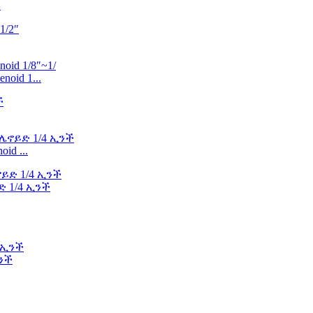
.
oid 1...
d ...
 1/4 ኢንች
ንች