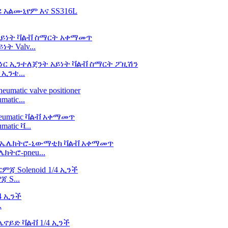
 Valv...
ኢንቴ...
atic...
tic ቫ...
ክትሮ-pneu...
 S...
.