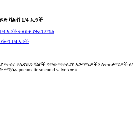
ይድ ቫልቭ 1/4 ኢንች
RC ኩባንያ የተሰሩ ሶሌኖይድ ቫልቮች ናቸው።የተለያዩ አጋጣሚዎችን ለተጠቃሚዎች
ራ pneumatic solenoid valve ነው።