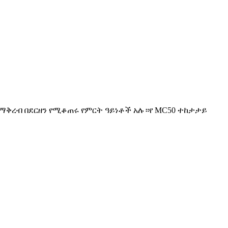
 ለማቅረብ በደርዘን የሚቆጠሩ የምርት ዓይነቶች አሉ።የ MC50 ተከታታይ