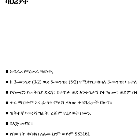
ባህሪያት
■ አብራሪ የሚሠራ ዓይነት;
■ ከ 3-መንገድ (3/2) ወደ 5-መንገድ (5/2) የሚቀየር።ለባለ 3-መንገድ፣ 
■ የናሙርን የመትከያ ደረጃ፣ በቀጥታ ወደ አንቀሳቃሽ የተገጠመ፣ ወይም 
■ ጥሩ ማህተም እና ፈጣን ምላሽ ያለው ተንሸራታች ቫልቭ።
■ ዝቅተኛ የመነሻ ግፊት, ረጅም የህይወት ዘመን.
■ በእጅ መሻር።
■ የሰውነት ቁሳቁስ አልሙኒየም ወይም SS316L