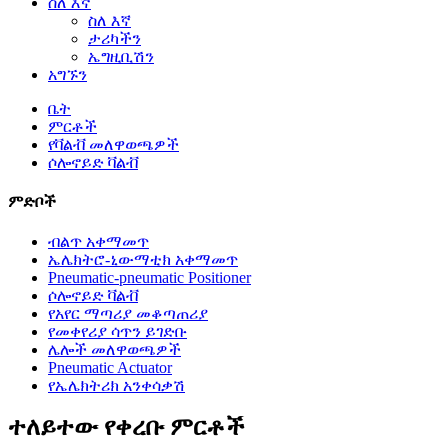
ስለ እኛ
ስለ እኛ
ታሪካችን
ኤግዚቢሽን
አግኙን
ቤት
ምርቶች
የቫልቭ መለዋወጫዎች
ሶሎኖይድ ቫልቭ
ምድቦች
ብልጥ አቀማመጥ
ኤሌክትሮ-ኒውማቲክ አቀማመጥ
Pneumatic-pneumatic Positioner
ሶሎኖይድ ቫልቭ
የአየር ማጣሪያ መቆጣጠሪያ
የመቀየሪያ ሳጥን ይገድቡ
ሌሎች መለዋወጫዎች
Pneumatic Actuator
የኤሌክትሪክ አንቀሳቃሽ
ተለይተው የቀረቡ ምርቶች