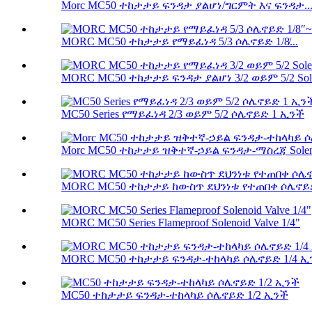
Morc MC50 ተከታታይ ፍንዳታ ያልሆነ/ግርምት እና ፍንዳታ..
MORC MC50 ተከታታይ የማይፈነዳ 5/3 ሶሌኖይድ 1/8̸...
MORC MC50 ተከታታይ ፍንዳታ ያልሆነ 3/2 ወይም 5/2 Solen
MC50 Series የማይፈነዳ 2/3 ወይም 5/2 ሶሌኖይድ 1 ኢንች
Morc MC50 ተከታታይ ዝቅተኛ-ኃይል ፍንዳታ-ማስረጃ Solenoi
MORC MC50 ተከታታይ ከውስጥ ደህንነቱ የተጠበቀ ሶሌኖይድ
MORC MC50 Series Flameproof Solenoid Valve 1/4"
MORC MC50 ተከታታይ ፍንዳታ-ተከላካይ ሶሌኖይድ 1/4 ኢ
MC50 ተከታታይ ፍንዳታ-ተከላካይ ሶሌኖይድ 1/2 ኢንች