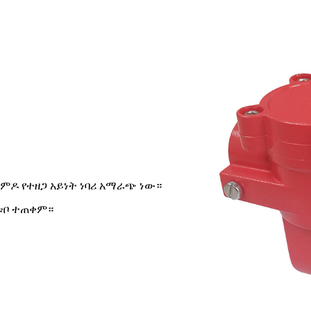
በተለምዶ የተዘጋ አይነት ነባሪ አማራጭ ነው።
በቱቦ ተጠቀም።