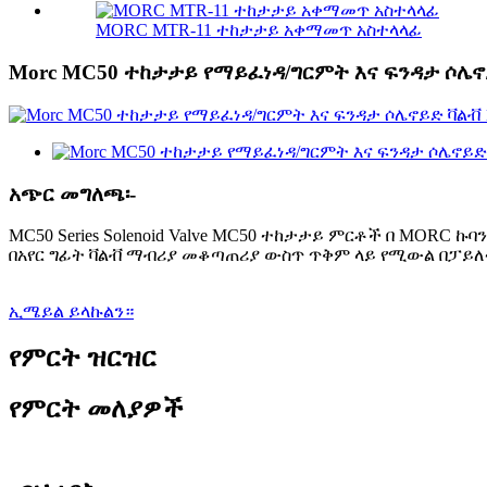
MORC MTR-11 ተከታታይ አቀማመጥ አስተላላፊ
Morc MC50 ተከታታይ የማይፈነዳ/ግርምት እና ፍንዳታ ሶሌኖ
አጭር መግለጫ፡-
MC50 Series Solenoid Valve MC50 ተከታታይ ምርቶች በ MO
በአየር ግፊት ቫልቭ ማብሪያ መቆጣጠሪያ ውስጥ ጥቅም ላይ የሚውል በፓይለት የሚሰ
ኢሜይል ይላኩልን።
የምርት ዝርዝር
የምርት መለያዎች